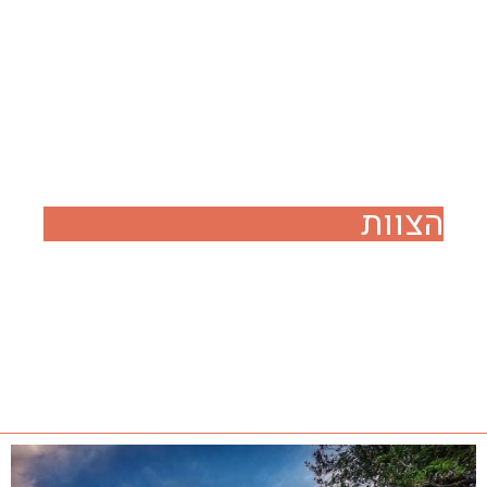
הצוות
עמית אסא
מאמן ריצה