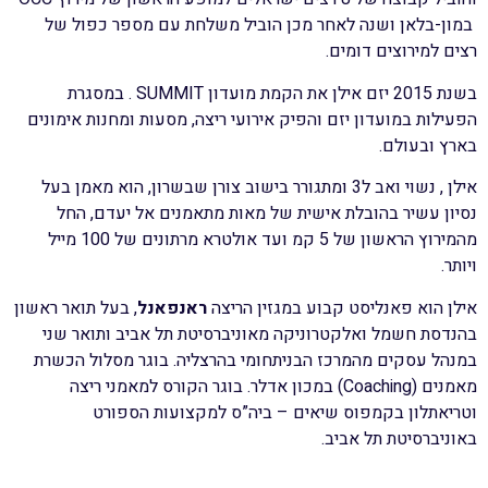
במון-בלאן ושנה לאחר מכן הוביל משלחת עם מספר כפול של
רצים למירוצים דומים.
בשנת 2015 יזם אילן את הקמת מועדון SUMMIT
. במסגרת
הפעילות במועדון יזם והפיק אירועי ריצה, מסעות ומחנות אימונים
בארץ ובעולם.
אילן , נשוי ואב ל3 ומתגורר בישוב צורן שבשרון, הוא מאמן בעל
נסיון עשיר בהובלת אישית של מאות מתאמנים אל יעדם, החל
מהמירוץ הראשון של 5 קמ ועד אולטרא מרתונים של 100 מייל
ויותר.
אילן הוא פאנליסט קבוע במגזין הריצה
ראנפאנל
,
בעל תואר ראשון
בהנדסת חשמל ואלקטרוניקה מאוניברסיטת תל אביב ותואר שני
במנהל עסקים מהמרכז הבניתחומי בהרצליה. בוגר מסלול הכשרת
מאמנים
(Coaching)
במכון אדלר. בוגר הקורס למאמני ריצה
וטריאתלון בקמפוס שיאים – ביה”ס למקצועות הספורט
באוניברסיטת תל אביב.