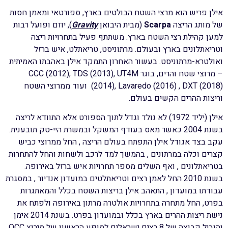
אילן פריש הוא מרצי השטח הבולטים בארץ, ספורטאי ומאמן חסות
של מותג הריצה
Scarpa
(מבית היבואן
Gravity
)
, יוזם
ופועל רבות
למען קהילת רצי השטח בארץ. משתתף פעיל בתחרויות ריצה
וטריאתלונים בארץ ובעולם. מרתוניסט, טריאתלט, איש ברזל
ואולטרא-מרתוניסט. בעשור האחרון התמקד אילן באהבתו האמיתית
– מרוצי שטח והרים, בוגר CCC (2012), TDS (2013), UT4M
(2014), Lavaredo (2016) , DXT (2018)
ועוד ממרוצי השטח
וריצות ההרים הקשים בעולם.
אילן (יליד 1972) לא נולד וגדל לתוך הספורט אלא התוודא לריצה
בשנת 2004 כאשר מאס בעודף המשקל ובמשרת היי-טק תובענית.
עקב בצד אגודל אילן התפתח בעולם הריצה , החל ממרוצי כביש
קצרים וכלה במרתונים , בהמשך למד לרכב ולשחות והחל להתחרות
בטריאתלונים , ואף השלים מספר תחרויות איש ברזל באירופה.
בשנת 2010 החל לאמן רצים וטריאתלטים במועדון אנדיור , במסגרת
עבודתו במועדון , התאהב אילן בריצות השטח בכלל והמאתגרות
בפרט, החל מתחרה בתחרויות אולטרה מרתון באירופה ולפתח את
נישת ריצות ההרים בארץ בכלל ובמועדון בפרט. בשנת 2014 אימן
והוביל קבוצה של 8 רצים ישראלים למופע הראשון של מירוץ
OCC