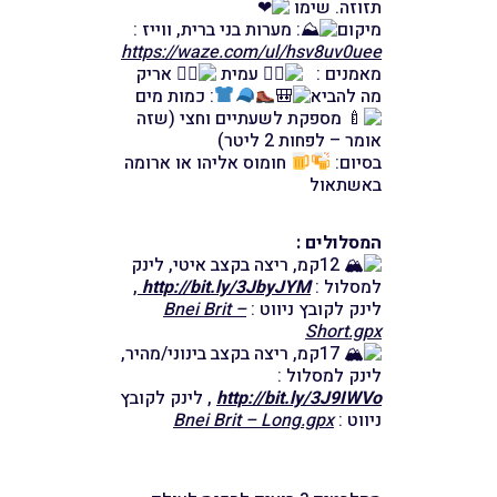
תזוזה. שימו
מיקום
: מערות בני ברית, ווייז :
https://waze.com/ul/hsv8uv0uee
מאמנים :
עמית
אריק
מה להביא
: כמות מים
מספקת לשעתיים וחצי (שזה
אומר – לפחות 2 ליטר)
בסיום:
חומוס אליהו או ארומה
באשתאול
המסלולים :
12קמ, ריצה בקצב איטי, לינק
למסלול :
http://bit.ly/3JbyJYM
,
לינק לקובץ ניווט :
Bnei Brit –
Short.gpx
17קמ, ריצה בקצב בינוני/מהיר,
לינק למסלול :
http://bit.ly/3J9IWVo
, לינק לקובץ
ניווט :
Bnei Brit – Long.gpx