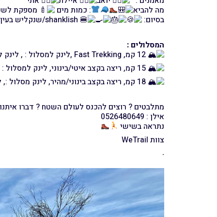
מאמנים :
יואב
איילת
אתי
מה להביא
: כמות מים
מספקת לשעתיים
בסיום:
shanklish/שנקליש בעין ראפה כמובן. ארוחת בוקר לחובבי הז'אנר!
המסלולים :
12 קמ, Fast Trekking ,לינק למסלול : , לינק לקובץ ניווט :
15 קמ, ריצה בקצב איטי/בינוני, לינק למסלול : , לינק לקובץ ניווט:
18 קמ, ריצה בקצב בינוני/מהיר, לינק מסלול :, לינק לקובץ ניווט :
מתלבטים ? רוצים להכנס לעולם השטח ? דברו איתנו!
אילן : 0526480649
נתראה בשישי
צוות WeTrail
.