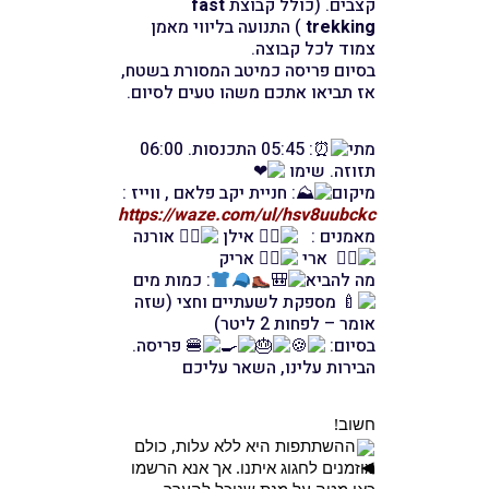
קצבים. (כולל קבוצת
fast
trekking
) התנועה בליווי מאמן
צמוד לכל קבוצה.
בסיום פריסה כמיטב המסורת בשטח,
אז תביאו אתכם משהו טעים לסיום.
מתי
: 05:45 התכנסות. 06:00
תזוזה. שימו
מיקום
: חניית יקב פלאם , ווייז :
https://waze.com/ul/hsv8uubckc
מאמנים :
אילן
אורנה
ארי
אריק
מה להביא
: כמות מים
מספקת לשעתיים וחצי (שזה
אומר – לפחות 2 ליטר)
בסיום:
פריסה.
הבירות עלינו, השאר עליכם
חשוב!
ההשתתפות היא ללא עלות, כולם
מוזמנים לחגוג איתנו. אך אנא הרשמו
כאן מטה
על מנת שנוכל להערך