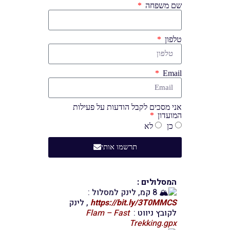
שם משפחה
טלפון
Email
אני מסכים לקבל הודעות על פעילות
המועדון
כן
לא
תרשמו אותי
המסלולים :
8 קמ, לינק למסלול :
https://bit.ly/3T0MMCS
, לינק
לקובץ ניווט :
Flam – Fast
Trekking.gpx