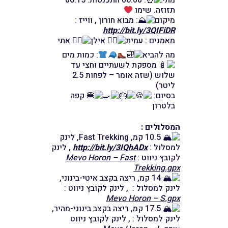
מתי
: 06:00 התכנסות. 06:15
תזוזה. שימו
מיקום
: מבוא חורון , ווייז :
http://bit.ly/3QIFiDR
מאמנים : עמית
אילן
אתי
מה להביא
: כמות מים
מספקת לשעתיים וחצי עד
שלוש (שזה אומר – לפחות 2.5
ליטר)
בסיום:
קפה
בלטרון
המסלולים :
10.5 קמ, Fast Trekking, לינק
למסלול :
http://bit.ly/3IQhADx
, לינק
לקובץ ניווט :
Mevo Horon – Fast
Trekking.gpx
14 קמ, ריצה בקצב איטי-בינוני,
לינק למסלול : , לינק לקובץ ניווט :
Mevo Horon – S.gpx
17.5 קמ, ריצה בקצב בינוני-מהיר,
לינק למסלול :
, לינק לקובץ ניווט