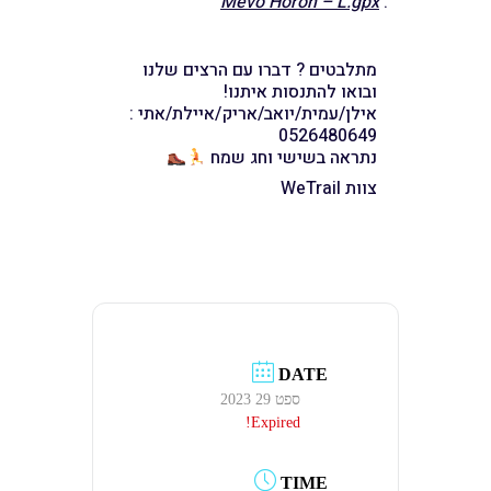
Mevo Horon – L.gpx
:
מתלבטים ? דברו עם הרצים שלנו
ובואו להתנסות איתנו!
אילן/עמית/יואב/אריק/איילת/אתי :
0526480649
נתראה בשישי וחג שמח
צוות WeTrail
DATE
ספט 29 2023
Expired!
TIME