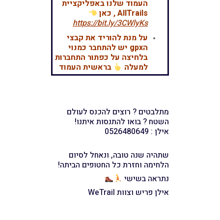
העמוד שלנו באפליקציית
AllTrails , כאן
https://bit.ly/3CWlyKs
על מנת להוריד את קבצי
הgpx יש להתחבר כמנוי
בלחיצה על כפתור התחברות
למעלה
בראשית העמוד
מתלבטים ? רוצים להכנס לעולם
השטח ? בואו להתנסות איתנו!
אילן : 0526480649
שתהיה שנה טובה, ונאחל לסיום
הלחימה וחזרת כל החטופים הביתה!
נתראה בשישי
אילן פריש וצוות WeTrail