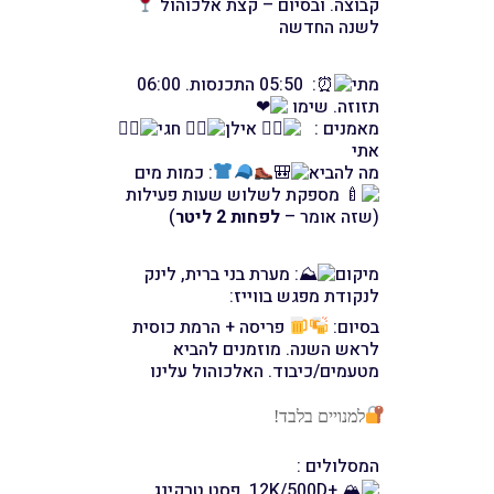
קבוצה. ובסיום – קצת אלכוהול
לשנה החדשה
מתי
: 05:50 התכנסות. 06:00
תזוזה. שימו
מאמנים :
אילן
חגי
אתי
מה להביא
: כמות מים
מספקת לשלוש שעות פעילות
(שזה אומר –
לפחות 2 ליטר
)
מיקום
: מערת בני ברית, לינק
לנקודת מפגש בווייז:
בסיום:
פריסה + הרמת כוסית
לראש השנה. מוזמנים להביא
מטעמים/כיבוד. האלכוהול עלינו
למנויים בלבד!
המסלולים :
+12K/500D, פסט טרקינג,