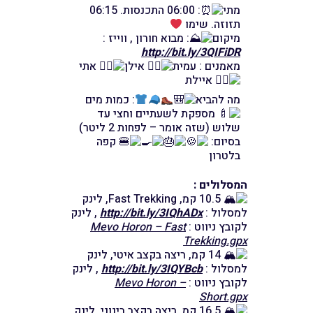
מתי
: 06:00 התכנסות. 06:15
תזוזה. שימו
מיקום
: מבוא חורון , ווייז :
http://bit.ly/3QIFiDR
מאמנים : עמית
אילן
אתי
איילת
מה להביא
: כמות מים
מספקת לשעתיים וחצי עד
שלוש (שזה אומר – לפחות 2 ליטר)
בסיום:
קפה
בלטרון
המסלולים :
10.5 קמ, Fast Trekking, לינק
למסלול :
http://bit.ly/3IQhADx
, לינק
לקובץ ניווט :
Mevo Horon – Fast
Trekking.gpx
14 קמ, ריצה בקצב איטי, לינק
למסלול :
http://bit.ly/3IQYBcb
, לינק
לקובץ ניווט :
Mevo Horon –
Short.gpx
16.5 קמ, ריצה בקצב בינוני, לינק