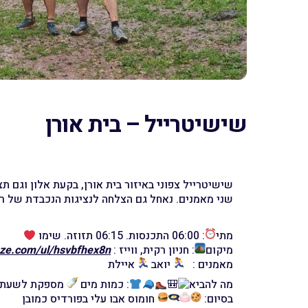
שישיטרייל – בית אורן
שישיטרייל צפוני באיזור בית אורן, בקעת אלון וגם ת
שני מאמנים. נאחל גם הצלחה לנציגות הנכבדת של ר
מתי
: 06:00 התכנסות. 06:15 תזוזה. שימו
מיקום
: חניון רקית, ווייז :
aze.com/ul/hsvbfhex8n
מאמנים :
יואב
איילת
מה להביא
: כמות מים
מספקת לשעתיים ו
בסיום:
חומוס אבו עלי בפורדיס כמובן