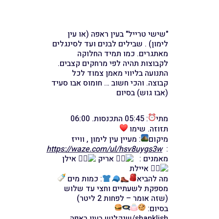
"שישי טרייל" בעין ראפה (או עין
לימון) . שבילים לבנים ועד לסינגלים
מאתגרים. כמו תמיד החלוקה
לקבוצות תהיה לפי מרחקים קצבים.
התנועה בליווי מאמן צמוד לכל
קבוצה. והכי חשוב … חומוס אבו סעיד
(אבו גוש) בסיום
מתי
: 05:45 התכנסות. 06:00
תזוזה. שימו
מיקום
: מעיין עין לימון , ווייז
https://waze.com/ul/hsv8uygs3w
:
מאמנים :
אריק
אילן
איילת
מה להביא
: כמות מים
מספקת לשעתיים וחצי עד שלוש
(שזה אומר – לפחות 2 ליטר)
בסיום:
shanklish/שנקליש בעין ראפה