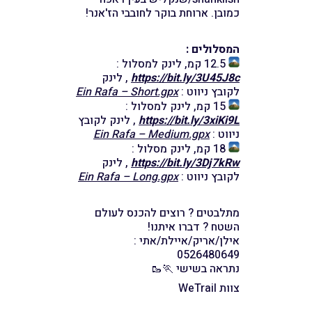
כמובן. ארוחת בוקר לחובבי הז'אנר!
המסלולים :
12.5 קמ, לינק למסלול :
https://bit.ly/3U45J8c
, לינק
לקובץ ניווט :
Ein Rafa – Short.gpx
15 קמ, לינק למסלול :
https://bit.ly/3xiKi9L
, לינק לקובץ
ניווט :
Ein Rafa – Medium.gpx
18 קמ, לינק מסלול :
https://bit.ly/3Dj7kRw
, לינק
לקובץ ניווט :
Ein Rafa – Long.gpx
מתלבטים ? רוצים להכנס לעולם
השטח ? דברו איתנו!
אילן/אריק/איילת/אתי :
0526480649
נתראה בשישי 🏃🥾
צוות WeTrail