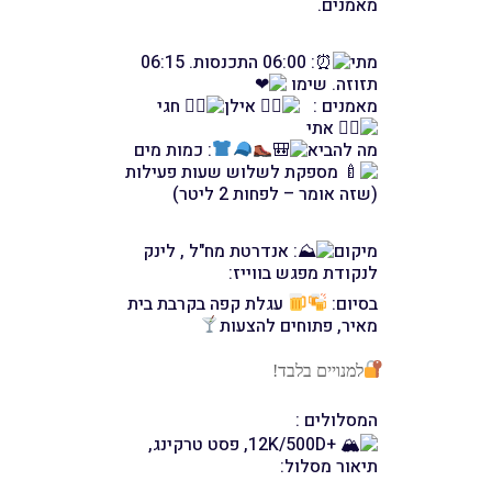
מאמנים.
מתי
: 06:00 התכנסות. 06:15
תזוזה. שימו
מאמנים :
אילן
חגי
אתי
מה להביא
: כמות מים
מספקת לשלוש שעות פעילות
(שזה אומר – לפחות 2 ליטר)
מיקום
: אנדרטת מח"ל , לינק
לנקודת מפגש בווייז:
בסיום:
עגלת קפה בקרבת בית
מאיר, פתוחים להצעות
למנויים בלבד!
המסלולים :
+12K/500D, פסט טרקינג,
תיאור מסלול: