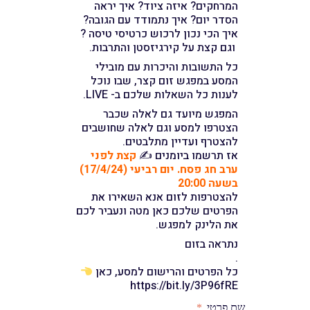
המרחקים? איזה ציוד? איך יראה
הסדר יום? איך נתמודד עם הגובה?
איך הכי נכון לרכוש כרטיסי טיסה ?
וגם קצת על קירגיזסטן והתרבות.
כל התשובות והיכרות עם מובילי
המסע במפגש זום קצר, שבו נוכל
לענות כל השאלות שלכם ב- LIVE.
המפגש מיועד גם לאלה שכבר
הצטרפו למסע וגם לאלה שחושבים
להצטרף ועדיין מתלבטים.
אז תרשמו ביומנים ✍️
קצת לפני
ערב חג פסח. יום רביעי (17/4/24)
בשעה 20:00
להצטרפות לזום אנא השאירו את
הפרטים שלכם כאן מטה ונעביר לכם
את הלינק למפגש.
נתראה בזום
.
כל הפרטים והרישום למסע, כאן
https://bit.ly/3P96fRE
שם פרטי