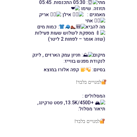
מתי
: 05:30 התכנסות. 05:45
תזוזה. שימו
מאמנים :
אילן
אריק
אתי
מה להביא
: כמות מים
מספקת לשלוש שעות פעילות
(שזה אומר – לפחות 2 ליטר)
מיקום
: חניון עמק הארזים , לינק
לנקודת מפגש בווייז:
בסיום:
קפה אלורו במוצא
למנויים בלבד!
המסלולים :
+13.5K/450D, פסט טרקינג,
תיאור מסלול:
למנויים בלבד!