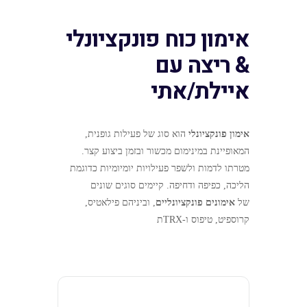
אימון כוח פונקציונלי
& ריצה עם
איילת/אתי
אימון פונקציונלי
הוא סוג של
פעילות גופנית
,
המאופיינת במינימום מכשור ובזמן ביצוע קצר.
מטרתו לדמות ולשפר פעילויות יומיומיות כדוגמת
הליכה, כפיפה ודחיפה. קיימים סוגים שונים
של
אימונים פונקציונליים
, וביניהם פילאטיס,
קרוספיט, טיפוס ו-TRXת