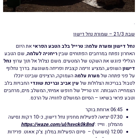
.
שבת 21/3 – שמורת נחל דישון
נחל דישון ומערת עלמה: טרייל בלב הטבע הפראי
את היום
האחרון נפתח במרחבים הפתוחים שבין
ריחניה לעלמה
, שם הטבע
הגלילי פוגש את השקט של המטעים. משם נצלול אל תוך ערוץ
נחל
דישון
השופע, המציע זרימה קצבית ופריחה משוגעת. בדרך נחלוף
על פני פתחה של
מערת עלמה
העמוקה, הרצינים שביננו יוכלו
לטבול בבריכות הצלולות של
עין אביב ובריכת שונדי
החבויות בלב
הצמחייה העבותה. זהו טרייל של חופש אמיתי, המשלב מים, מרחבים
וטבע פראי בשיאו – הסיום המושלם לחוויה על הרכס.
06:45 ארוחת בוקר
07:30 יציאה לפעילות מחניון נחל דישון, כ-10 דקות נסיעה
מהמלון . ווייז :
https://waze.com/ul/hsvck0k8nd
12:00 (משוער) – סיום הפעילות במלון. צ'ק אאוט. פרידות