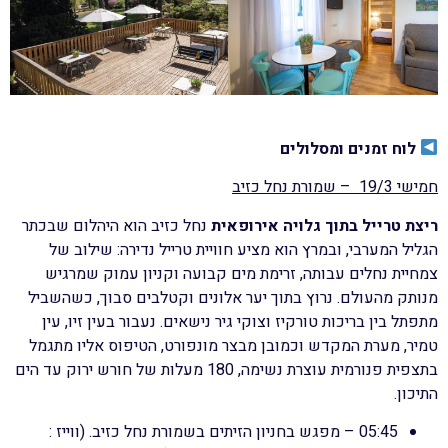
לוח זמנים ומסלולים
חמישי 19/3 – שמורת נחל כזיב
ריצת טרייל בתוך גלויה אירופאית
נחל כזיב הוא היהלום שבכתר
הגליל המערבי, ובמרץ הוא מציע חוויית טרייל נדירה: שילוב של
צמחיית נחלים עבותה, זרימת מים קבועה וקניון עמוק שמרגיש
מנותק מהעולם. נרוץ בתוך יער אלונים וקטלבים סבוך, כשהשביל
מתפתל בין בריכות טורקיז וצוקי גיר נישאים. נעבור בעין זיו, עין
טמיר, מערת המקדש וכמובן מבצר מונפורט, הטיפוס אליו מתגמל
בתצפית פנורמית עוצרת נשימה, 180 מעלות של חורש ירוק עד הים
התיכון.
05:45 – מפגש בחניון הזיתים בשמורת נחל כזיב. (ווייז :