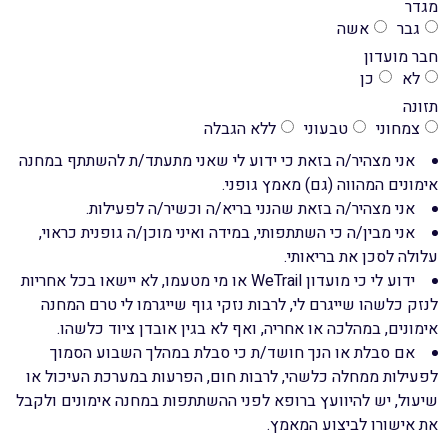
מגדר
גבר
אשה
חבר מועדון
לא
כן
תזונה
צמחוני
טבעוני
ללא הגבלה
אני מצהיר/ה בזאת כי ידוע לי שאני מתעתד/ת להשתתף במחנה
אימונים המהווה (גם) מאמץ גופני.
אני מצהיר/ה בזאת שהנני בריא/ה וכשיר/ה לפעילות.
אני מבין/ה כי השתתפותי, במידה ואיני מוכן/ה גופנית כראוי,
עלולה לסכן את בריאותי.
ידוע לי כי מועדון WeTrail או מי מטעמו, לא יישאו בכל אחריות
לנזק כלשהו שייגרם לי, לרבות נזקי גוף שייגרמו לי טרם המחנה
אימונים, במהלכה או אחריה, ואף לא בגין אובדן ציוד כלשהו.
אם סבלת או הנך חושד/ת כי סבלת במהלך השבוע הסמוך
לפעילות ממחלה כלשהי, לרבות חום, הפרעות במערכת העיכול או
שיעול, יש להיוועץ ברופא לפני ההשתתפות במחנה אימונים ולקבל
את אישורו לביצוע המאמץ.