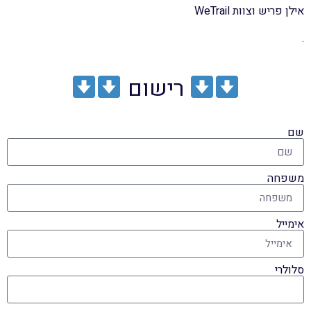
אילן פריש וצוות WeTrail
.
רישום
שם
משפחה
אימייל
סלולרי