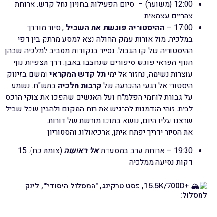
12:00 (משוער) – סיום הפעילות בחניון נחל קדש. ארוחת
צהריים עצמאית
17:00 –
ההיסטוריה פוגשת את השביל
, סיור מודרך
במלכיה. מול אורות עמק החולה נצא למסע מרתק בין דפי
ההיסטוריה של קו הגבול. נסייר בנקודות מסביב למלכיה שבהן
הנוף הפראי פוגש סיפורים שנחצבו באבן. דרך תצפיות נוף
עוצרות נשימה, נחזור אל ימי
תל קדש המקראי
ומשם בזינוק
היסטורי אל רגעי ההכרעה של
קרבות מלכיה
בתש"ח. נשמע
על גבורת לוחמי הפלמ"ח ועל האנשים שהפכו את צוקי הרכס
לבית. זוהי הזדמנות להרגיש את רוח המקום ולהבין שכל שביל
שרצנו עליו היום, נושא בתוכו מורשת של דורות.
את הסיור ידריך יפתח איתן, ארכיאולוג והסטוריון
19:30 – ארוחת ערב במסעדת
אל ראושה
(צומת כח). 15
דקות נסיעה ממלכיה
+15.5K/700D, פסט טרקינג, "המסלול היסודי"', לינק
למסלול: