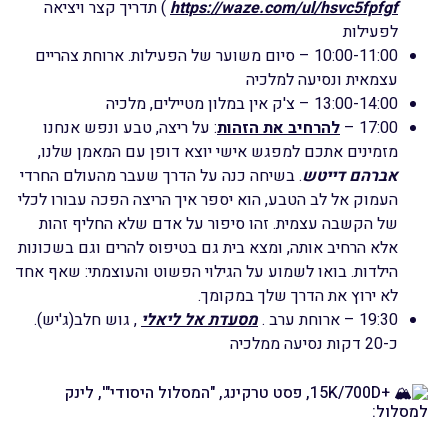
https://waze.com/ul/hsvc5fpfgf
) תדריך קצר ויציאה
לפעילות
10:00-11:00 – סיום משוער של הפעילות. ארוחת צהריים
עצמאית ונסיעה למלכיה
13:00-14:00 – צ'ק אין במלון מטיילים, מלכיה
17:00 –
להרחיב את הזהות
: על ריצה, טבע ונפש אנחנו
מזמינים אתכם למפגש אישי יוצא דופן עם המאמן שלנו,
אברהם דייטש
. בשיחה כנה על הדרך שעבר מהעולם החרדי
העמוק אל לב הטבע, הוא יספר איך הריצה הפכה עבורו לכלי
של הקשבה עצמית. זהו סיפור על אדם שלא החליף זהות
אלא הרחיב אותה, ומצא בית גם בטיפוס להרים וגם בשכונות
הילדות. בואו לשמוע על הגילוי הפשוט והעוצמתי: שאף אחד
לא ירוץ את הדרך שלך במקומך.
19:30 – ארוחת ערב .
מסעדת אל ליאלי
, גוש חלב(ג'יש).
כ-20 דקות נסיעה ממלכיה
+15K/700D, פסט טרקינג, "המסלול היסודי"', לינק
למסלול: