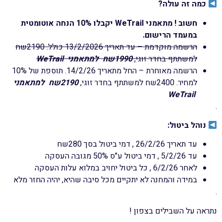
כמה זה עולה
?
חשוב ! מתאמני WeTrail יקבלו 10% הנחה אוטומטית
במעמד הרישום.
הרשמה מוקדמת – עד תאריך 13/2/2026 כולל. 2190שח
למשתתף בחדר זוגי
,
1990
שח
למתאמני
WeTrail
הרשמה מאוחרת – החל מתאריך 14/2/26. תוספת של 10%
למחיר. 2400שח למשתתף בחדר זוגי,
2190שח
למתאמני
WeTrail
.
נוהל ביטול
:
עד תאריך 26/2/26 , דמי ביטול בסך 280שח
עד 5/2/26 , דמי ביטול ע"ס 50% מגובה העסקה
לאחר 6/2/26 , כל ביטול יחויב במלוא עלות העסקה
במידה והמחנה לא יתקיים מכל סיבה שהיא, יהיה החזר מלא
.
נתראה על השבילים בצפון !