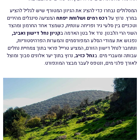
המסלולים נבחרו כדי להציג את הגיוון המטורף שיש לגליל להציע
במרץ. נרוץ על
רכס רמים ושלוחת יפתח
המציעה סינגלים מהירים
וטכניים בין סלעי גיר ופריחה עונתית, כשמצד אחד החרמון ומהצד
השני הרי הלבנון. נרד אל בטן האדמה ב
קניון נחל דישון ואביב
,
נפגוש את עמודי הסלע המפורסמים והמערות הפרהיסטוריות,
ונתחבר לנחל דישון הזורם, המציע טרייל פראי בתוך צמחיית נחלים
עבותה ומעברי מים. ב
נחל כזיב
, נרוץ בתוך יער אלונים סבוך ומוצל
לאורך פלגי מים, ונטפס לעבר מבצר המונפורט.