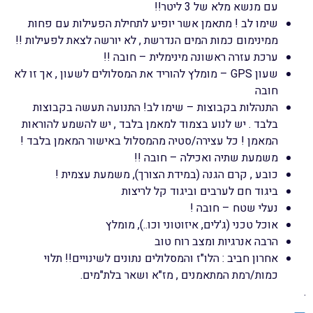
עם מנשא מלא של 3 ליטר!!
שימו לב ! מתאמן אשר יופיע לתחילת הפעילות עם פחות
ממינימום כמות המים הנדרשת , לא יורשה לצאת לפעילות !!
ערכת עזרה ראשונה מינימלית – חובה !!
שעון GPS – מומלץ להוריד את המסלולים לשעון , אך זו לא
חובה
התנהלות בקבוצות – שימו לב! התנועה תעשה בקבוצות
בלבד . יש לנוע בצמוד למאמן בלבד , יש להשמע להוראות
המאמן ! כל עצירה/סטיה מהמסלול באישור המאמן בלבד !
משמעת שתיה ואכילה – חובה !!
כובע , קרם הגנה (במידת הצורך), משמעת עצמית !
ביגוד חם לערבים וביגוד קל לריצות
נעלי שטח – חובה !
אוכל טכני (ג'לים, איזוטוני וכו..), מומלץ
הרבה אנרגיות ומצב רוח טוב
אחרון חביב : הלו"ז והמסלולים נתונים לשינויים!! תלוי
כמות/רמת המתאמנים , מז"א ושאר בלת"מים.
.