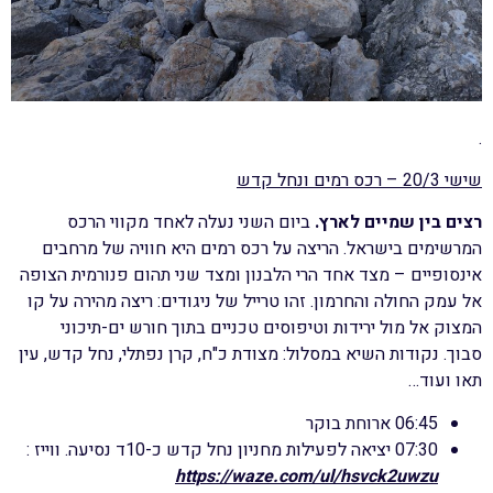
.
שישי 20/3 – רכס רמים ונחל קדש
רצים בין שמיים לארץ.
ביום השני נעלה לאחד מקווי הרכס
המרשימים בישראל. הריצה על רכס רמים היא חוויה של מרחבים
אינסופיים – מצד אחד הרי הלבנון ומצד שני תהום פנורמית הצופה
אל עמק החולה והחרמון. זהו טרייל של ניגודים: ריצה מהירה על קו
המצוק אל מול ירידות וטיפוסים טכניים בתוך חורש ים-תיכוני
סבוך. נקודות השיא במסלול: מצודת כ"ח, קרן נפתלי, נחל קדש, עין
תאו ועוד…
06:45 ארוחת בוקר
07:30 יציאה לפעילות מחניון נחל קדש כ-10ד נסיעה. ווייז :
https://waze.com/ul/hsvck2uwzu