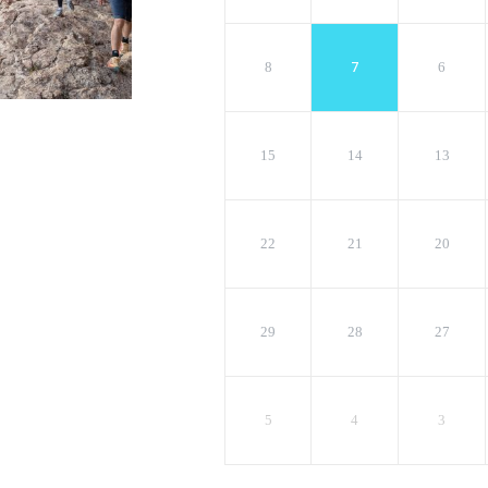
7
8
6
15
14
13
22
21
20
29
28
27
5
4
3